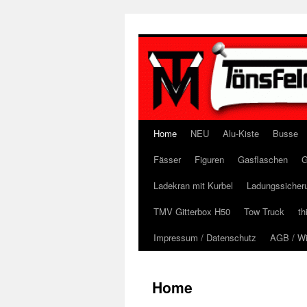
Zum
Inhalt
springen
Home
NEU
Alu-Kiste
Busse
Fässer
Figuren
Gasflaschen
G
Ladekran mit Kurbel
Ladungssicher
TMV Gitterbox H50
Tow Truck
th
Impressum / Datenschutz
AGB / Wi
Home