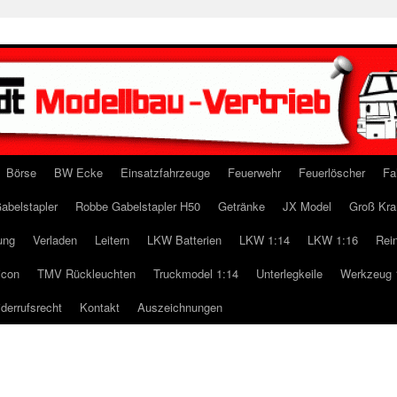
Börse
BW Ecke
Einsatzfahrzeuge
Feuerwehr
Feuerlöscher
Fa
abelstapler
Robbe Gabelstapler H50
Getränke
JX Model
Groß Kra
ung
Verladen
Leitern
LKW Batterien
LKW 1:14
LKW 1:16
Rei
icon
TMV Rückleuchten
Truckmodel 1:14
Unterlegkeile
Werkzeug 
derrufsrecht
Kontakt
Auszeichnungen