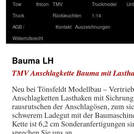
Tow
thicon
TMV
Truckmodel
Unt
Truck
Rückleuchten
1:14
AGB /
Kontakt
Auszeichnungen
Widerrufsrecht
Bauma LH
TMV Anschlagkette Bauma mit Lasth
Neu bei Tönsfeldt Modellbau – Vertrieb
Anschlagketten Lasthaken mit Sichrung
rausrutschen der Anschlagösen, zum si
schwerem Ladegut mit der Baumaschine.
Kette ist 6,2 cm Sonderanfertigungen si
sprechen Sie uns an.