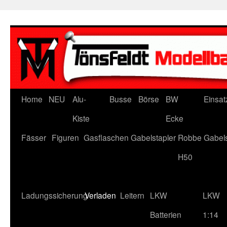
Zum
Inhalt
springen
Home
NEU
Alu-
Busse
Börse
BW
Einsat
Kiste
Ecke
Fässer
Figuren
Gasflaschen
Gabelstapler
Robbe Gabels
H50
Ladungssicherung
Verladen
Leitern
LKW
LKW
Batterien
1:14