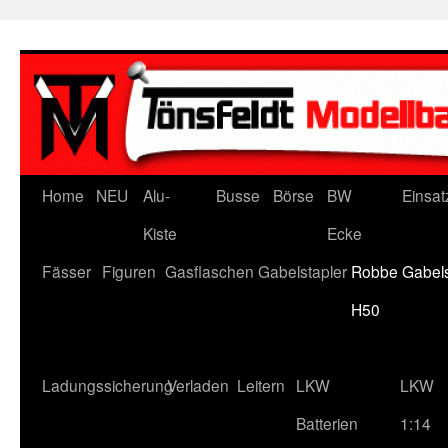
Zum
Inhalt
springen
Home
NEU
Alu-
Busse
Börse
BW
Einsat
Kiste
Ecke
Fässer
Figuren
Gasflaschen
Gabelstapler
Robbe Gabels
H50
Ladungssicherung
Verladen
Leitern
LKW
LKW
Batterien
1:14