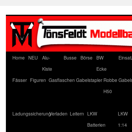
Zum
Inhalt
springen
Home
NEU
Alu-
Busse
Börse
BW
Einsat
Kiste
Ecke
Fässer
Figuren
Gasflaschen
Gabelstapler
Robbe Gabels
H50
Ladungssicherung
Verladen
Leitern
LKW
LKW
Batterien
1:14