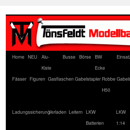
Zum
Inhalt
springen
Home
NEU
Alu-
Busse
Börse
BW
Einsat
Kiste
Ecke
Fässer
Figuren
Gasflaschen
Gabelstapler
Robbe Gabels
H50
Ladungssicherung
Verladen
Leitern
LKW
LKW
Batterien
1:14