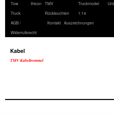
Tow
thicon
TMV
Truckmodel
Unt
Truck
Rückleuchten
1:14
AGB /
Kontakt
Auszeichnungen
Widerrufsrecht
Kabel
TMV Kabeltrommel