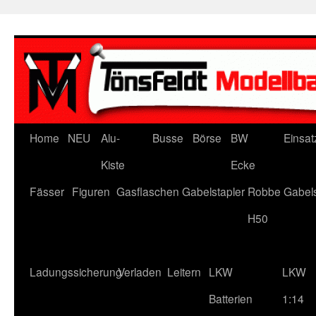
Zum
Inhalt
springen
Home
NEU
Alu-
Busse
Börse
BW
Einsat
Kiste
Ecke
Fässer
Figuren
Gasflaschen
Gabelstapler
Robbe Gabels
H50
Ladungssicherung
Verladen
Leitern
LKW
LKW
Batterien
1:14