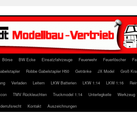
Börse
BW Ecke
Einsatzfahrzeuge
Feuerwehr
Feuerlöscher
Fa
abelstapler
Robbe Gabelstapler H50
Getränke
JX Model
Groß Kra
ung
Verladen
Leitern
LKW Batterien
LKW 1:14
LKW 1:16
Rei
icon
TMV Rückleuchten
Truckmodel 1:14
Unterlegkeile
Werkzeug 
derrufsrecht
Kontakt
Auszeichnungen