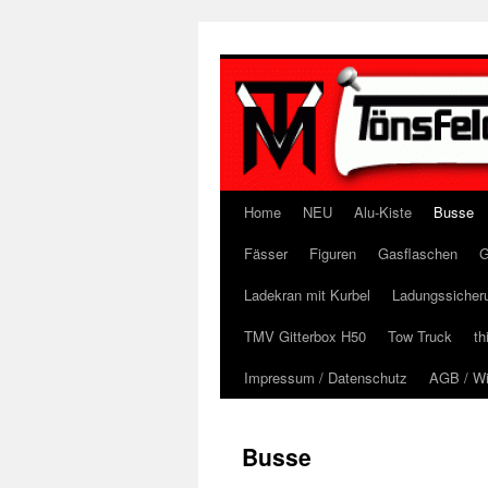
Zum
Inhalt
springen
Home
NEU
Alu-Kiste
Busse
Fässer
Figuren
Gasflaschen
G
Ladekran mit Kurbel
Ladungssicher
TMV Gitterbox H50
Tow Truck
th
Impressum / Datenschutz
AGB / Wi
Busse