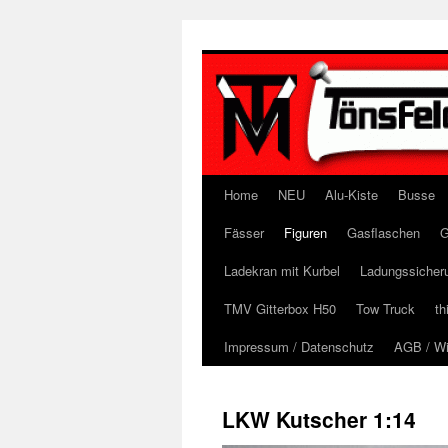
Zum
Inhalt
springen
Home
NEU
Alu-Kiste
Busse
Fässer
Figuren
Gasflaschen
G
Ladekran mit Kurbel
Ladungssicher
TMV Gitterbox H50
Tow Truck
th
Impressum / Datenschutz
AGB / Wi
LKW Kutscher 1:14