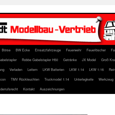
Börse
BW Ecke
Einsatzfahrzeuge
Feuerwehr
Feuerlöscher
Fa
abelstapler
Robbe Gabelstapler H50
Getränke
JX Model
Groß Kra
ung
Verladen
Leitern
LKW Batterien
LKW 1:14
LKW 1:16
Rei
icon
TMV Rückleuchten
Truckmodel 1:14
Unterlegkeile
Werkzeug 
derrufsrecht
Kontakt
Auszeichnungen