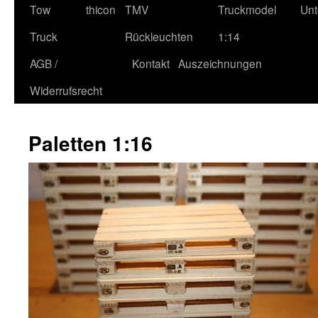
Tow
thicon
TMV
Truckmodel
Unt
Truck
Rückleuchten
1:14
AGB /
Kontakt
Auszeichnungen
Widerrufsrecht
Paletten 1:16