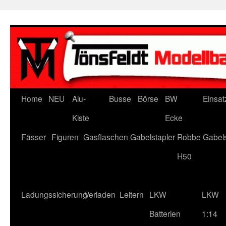
Zum
Inhalt
springen
Home
NEU
Alu-
Busse
Börse
BW
Einsat
Kiste
Ecke
Fässer
Figuren
Gasflaschen
Gabelstapler
Robbe Gabels
H50
Ladungssicherung
Verladen
Leitern
LKW
LKW
Batterien
1:14