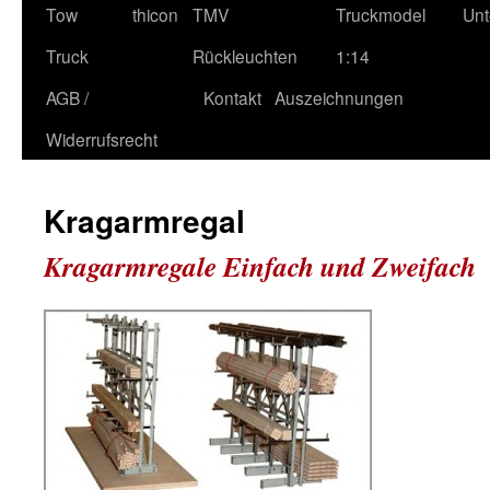
Tow
thicon
TMV
Truckmodel
Unt
Truck
Rückleuchten
1:14
AGB /
Kontakt
Auszeichnungen
Widerrufsrecht
Kragarmregal
Kragarmregale Einfach und Zweifach