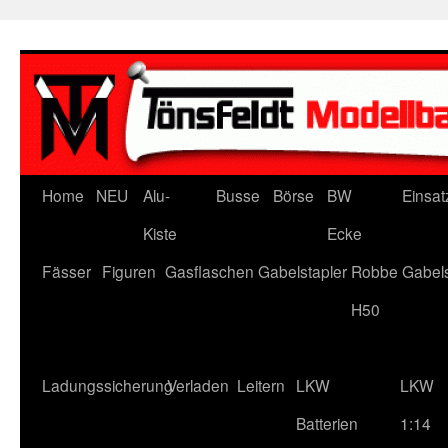
Zum
Inhalt
springen
Home
NEU
Alu-
Busse
Börse
BW
Einsat
Kiste
Ecke
Fässer
Figuren
Gasflaschen
Gabelstapler
Robbe Gabels
H50
Ladungssicherung
Verladen
Leitern
LKW
LKW
Batterien
1:14