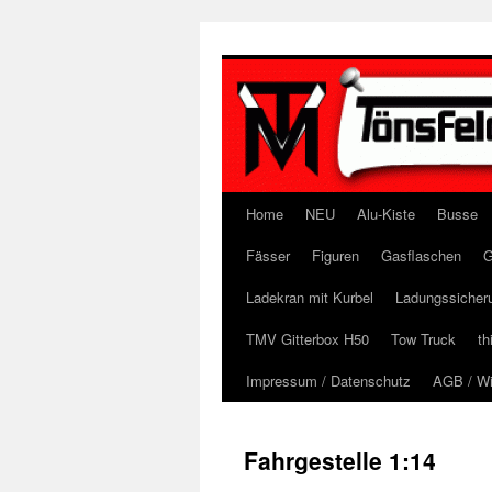
Zum
Inhalt
springen
Home
NEU
Alu-Kiste
Busse
Fässer
Figuren
Gasflaschen
G
Ladekran mit Kurbel
Ladungssicher
TMV Gitterbox H50
Tow Truck
th
Impressum / Datenschutz
AGB / Wi
Fahrgestelle 1:14