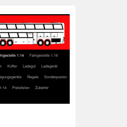
hrgestelle 1:14
Fahrgestelle 1:16
n
Koffer
Ladegut
Ladegerät
nigungsgeräte
Regale
Sonderposten
1:14
Preislisten
Zubehör