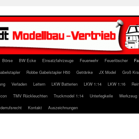
Börse
BW Ecke
Einsatzfahrzeuge
Feuerwehr
Feuerlöscher
Fa
abelstapler
Robbe Gabelstapler H50
Getränke
JX Model
Groß Kra
ung
Verladen
Leitern
LKW Batterien
LKW 1:14
LKW 1:16
Rei
icon
TMV Rückleuchten
Truckmodel 1:14
Unterlegkeile
Werkzeug 
derrufsrecht
Kontakt
Auszeichnungen