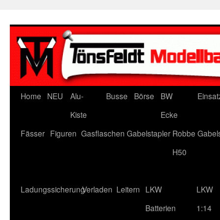
Zum
Inhalt
springen
Home
NEU
Alu-
Busse
Börse
BW
Einsat
Kiste
Ecke
Fässer
Figuren
Gasflaschen
Gabelstapler
Robbe Gabels
H50
Ladungssicherung
Verladen
Leitern
LKW
LKW
Batterien
1:14