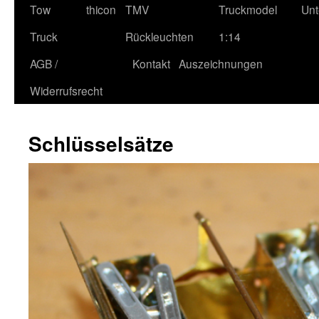
Tow
thicon
TMV
Truckmodel
Unt
Truck
Rückleuchten
1:14
AGB /
Kontakt
Auszeichnungen
Widerrufsrecht
Schlüsselsätze