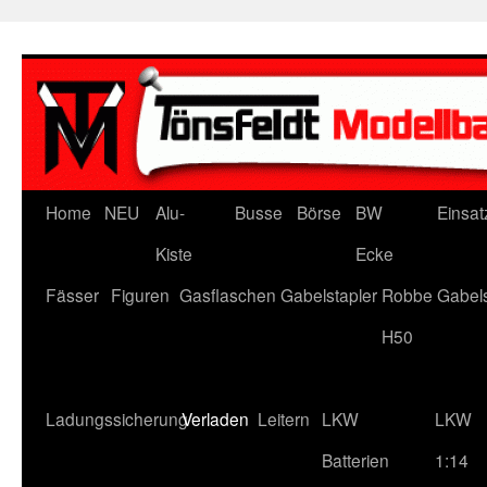
Zum
Inhalt
springen
Home
NEU
Alu-
Busse
Börse
BW
Einsat
Kiste
Ecke
Fässer
Figuren
Gasflaschen
Gabelstapler
Robbe Gabels
H50
Ladungssicherung
Verladen
Leitern
LKW
LKW
Batterien
1:14