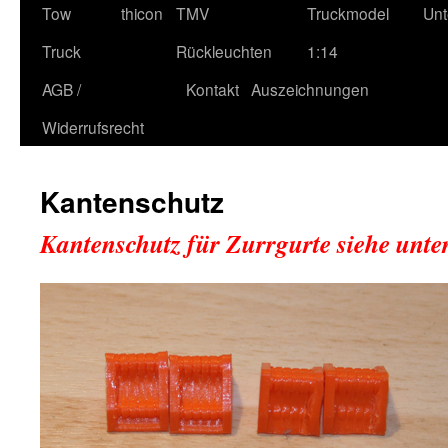
Tow
thicon
TMV
Truckmodel
Unt
Truck
Rückleuchten
1:14
AGB /
Kontakt
Auszeichnungen
Widerrufsrecht
Kantenschutz
Kantenschutz für Zurrgurt
e siehe unt