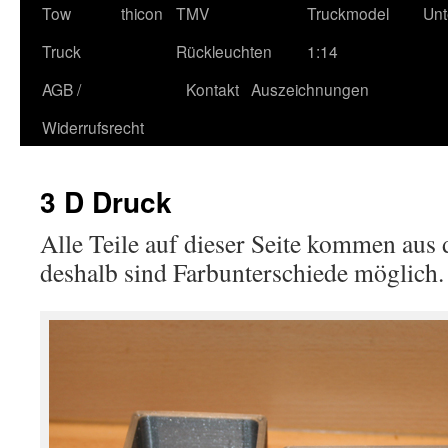
Tow
thicon
TMV
Truckmodel
Unt
Truck
Rückleuchten
1:14
AGB /
Kontakt
Auszeichnungen
Widerrufsrecht
3 D Druck
Alle Teile auf dieser Seite kommen aus
deshalb sind Farbunterschiede möglich.