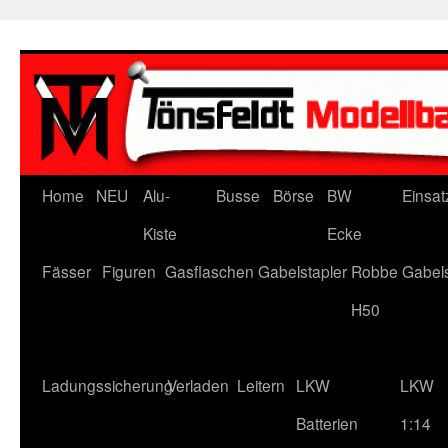
Zum
Inhalt
springen
Home
NEU
Alu-
Busse
Börse
BW
Einsat
Kiste
Ecke
Fässer
Figuren
Gasflaschen
Gabelstapler
Robbe Gabels
H50
Ladungssicherung
Verladen
Leitern
LKW
LKW
Batterien
1:14