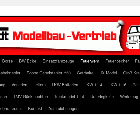
Börse
BW Ecke
Einsatzfahrzeuge
Feuerwehr
Feuerlöscher
Fa
abelstapler
Robbe Gabelstapler H50
Getränke
JX Model
Groß Kra
ung
Verladen
Leitern
LKW Batterien
LKW 1:14
LKW 1:16
Rei
icon
TMV Rückleuchten
Truckmodel 1:14
Unterlegkeile
Werkzeug 
derrufsrecht
Kontakt
Auszeichnungen