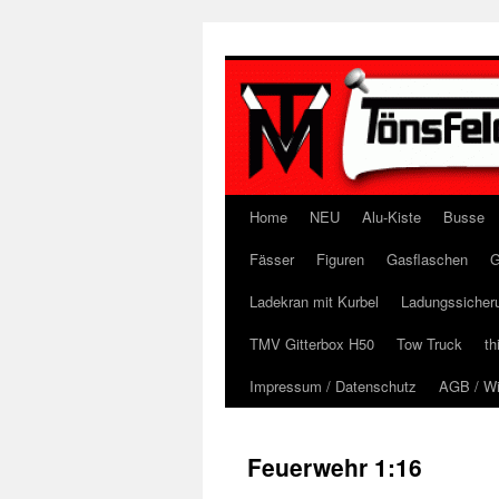
Zum
Inhalt
springen
Home
NEU
Alu-Kiste
Busse
Fässer
Figuren
Gasflaschen
G
Ladekran mit Kurbel
Ladungssicher
TMV Gitterbox H50
Tow Truck
th
Impressum / Datenschutz
AGB / Wi
Feuerwehr 1:16