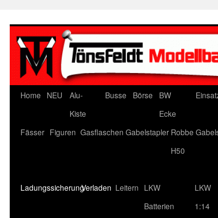
Zum
Inhalt
springen
Home
NEU
Alu-
Busse
Börse
BW
Einsat
Kiste
Ecke
Fässer
Figuren
Gasflaschen
Gabelstapler
Robbe Gabels
H50
Ladungssicherung
Verladen
Leitern
LKW
LKW
Batterien
1:14