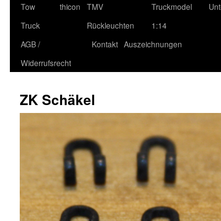
Tow
thicon
TMV
Truckmodel
Unt
Truck
Rückleuchten
1:14
AGB /
Kontakt
Auszeichnungen
Widerrufsrecht
ZK Schäkel