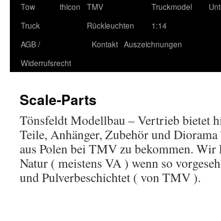
Tow
thicon
TMV
Truckmodel
Unt
Truck
Rückleuchten
1:14
AGB /
Kontakt
Auszeichnungen
Widerrufsrecht
Scale-Parts
Tönsfeldt Modellbau – Vertrieb bietet h
Teile, Anhänger, Zubehör und Diorama T
aus Polen bei TMV zu bekommen. Wir Li
Natur ( meistens VA ) wenn so vorgesehe
und Pulverbeschichtet ( von TMV ).