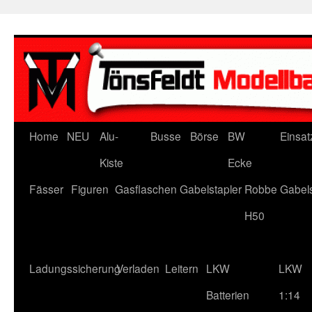
Zum
Inhalt
springen
Home
NEU
Alu-
Busse
Börse
BW
Einsat
Kiste
Ecke
Fässer
Figuren
Gasflaschen
Gabelstapler
Robbe Gabels
H50
Ladungssicherung
Verladen
Leitern
LKW
LKW
Batterien
1:14