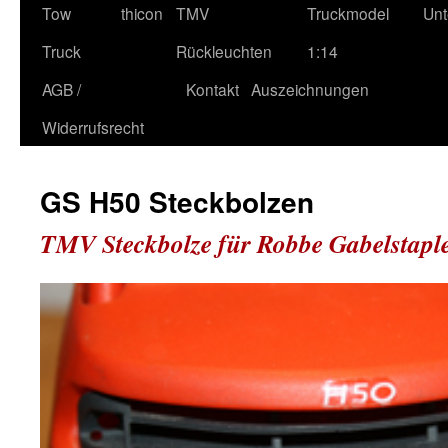
Tow
thicon
TMV
Truckmodel
Unt
Truck
Rückleuchten
1:14
AGB /
Kontakt
Auszeichnungen
Widerrufsrecht
GS H50 Steckbolzen
TMV Steckbolze für Robbe Gabelstapl