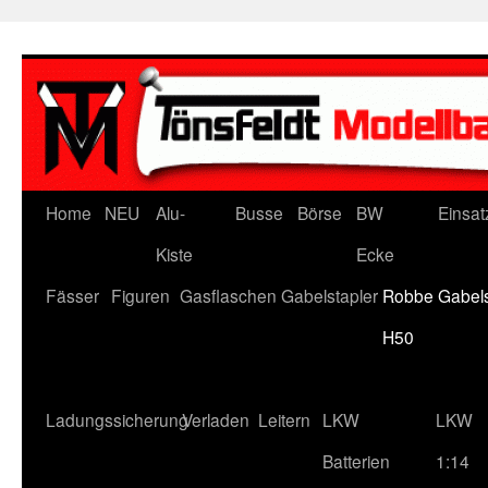
Zum
Inhalt
springen
Home
NEU
Alu-
Busse
Börse
BW
Einsat
Kiste
Ecke
Fässer
Figuren
Gasflaschen
Gabelstapler
Robbe Gabels
H50
Ladungssicherung
Verladen
Leitern
LKW
LKW
Batterien
1:14