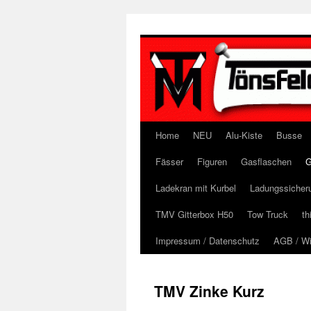
Zum
Inhalt
springen
Home
NEU
Alu-Kiste
Busse
Fässer
Figuren
Gasflaschen
G
Ladekran mit Kurbel
Ladungssicher
TMV Gitterbox H50
Tow Truck
th
Impressum / Datenschutz
AGB / Wi
TMV Zinke Kurz