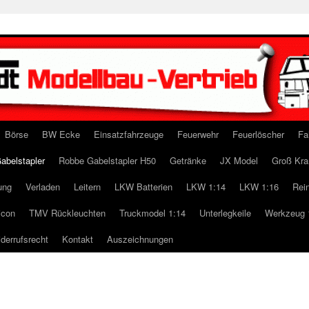
Börse
BW Ecke
Einsatzfahrzeuge
Feuerwehr
Feuerlöscher
Fa
abelstapler
Robbe Gabelstapler H50
Getränke
JX Model
Groß Kra
ung
Verladen
Leitern
LKW Batterien
LKW 1:14
LKW 1:16
Rei
icon
TMV Rückleuchten
Truckmodel 1:14
Unterlegkeile
Werkzeug 
derrufsrecht
Kontakt
Auszeichnungen