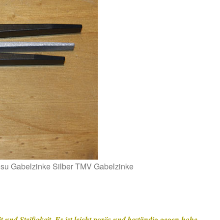
su Gabelzinke Silber TMV Gabelzinke
t und Steifigkeit. Es ist leicht porös und beständig gegen hohe