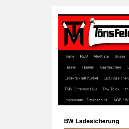
Zum
Inhalt
springen
Home
NEU
Alu-Kiste
Busse
Fässer
Figuren
Gasflaschen
G
Ladekran mit Kurbel
Ladungssicher
TMV Gitterbox H50
Tow Truck
th
Impressum / Datenschutz
AGB / Wi
BW Ladesicherung