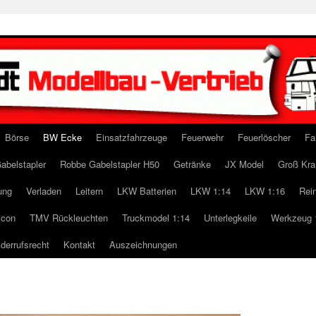
Börse
BW Ecke
Einsatzfahrzeuge
Feuerwehr
Feuerlöscher
Fa
abelstapler
Robbe Gabelstapler H50
Getränke
JX Model
Groß Kra
ung
Verladen
Leitern
LKW Batterien
LKW 1:14
LKW 1:16
Rei
icon
TMV Rückleuchten
Truckmodel 1:14
Unterlegkeile
Werkzeug 
derrufsrecht
Kontakt
Auszeichnungen