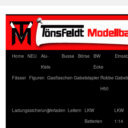
Zum
Inhalt
springen
Home
NEU
Alu-
Busse
Börse
BW
Einsat
Kiste
Ecke
Fässer
Figuren
Gasflaschen
Gabelstapler
Robbe Gabels
H50
Ladungssicherung
Verladen
Leitern
LKW
LKW
Batterien
1:14