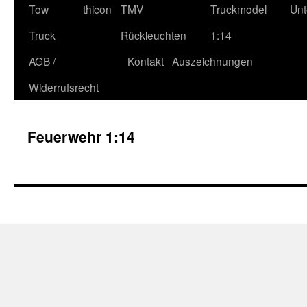
Tow
thicon
TMV
Truckmodel
Unt
Truck
Rückleuchten
1:14
AGB /
Kontakt
Auszeichnungen
Widerrufsrecht
Feuerwehr 1:14