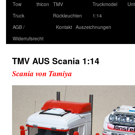
Tow
thicon
TMV
Truckmodel
Unt
Truck
Rückleuchten
1:14
AGB /
Kontakt
Auszeichnungen
Widerrufsrecht
TMV AUS Scania 1:14
Scania von Tamiya