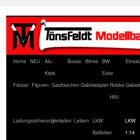
Zum
Inhalt
springen
Home
NEU
Alu-
Busse
Börse
BW
Einsat
Kiste
Ecke
Fässer
Figuren
Gasflaschen
Gabelstapler
Robbe Gabels
H50
Ladungssicherung
Verladen
Leitern
LKW
LKW
Batterien
1:14