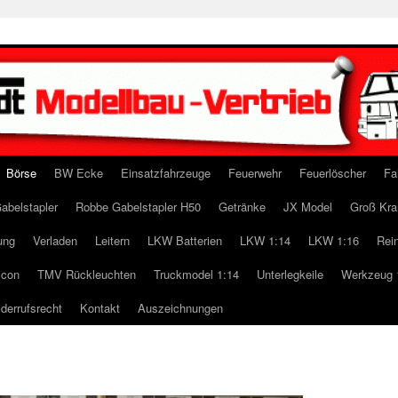
Börse
BW Ecke
Einsatzfahrzeuge
Feuerwehr
Feuerlöscher
Fa
abelstapler
Robbe Gabelstapler H50
Getränke
JX Model
Groß Kra
ung
Verladen
Leitern
LKW Batterien
LKW 1:14
LKW 1:16
Rei
icon
TMV Rückleuchten
Truckmodel 1:14
Unterlegkeile
Werkzeug 
derrufsrecht
Kontakt
Auszeichnungen