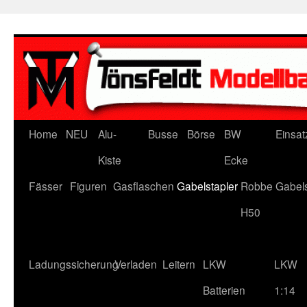
Zum
Inhalt
springen
Home
NEU
Alu-
Busse
Börse
BW
Einsat
Kiste
Ecke
Fässer
Figuren
Gasflaschen
Gabelstapler
Robbe Gabels
H50
Ladungssicherung
Verladen
Leitern
LKW
LKW
Batterien
1:14