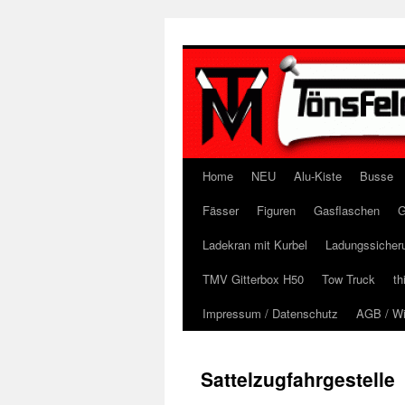
Zum
Inhalt
springen
Home
NEU
Alu-Kiste
Busse
Fässer
Figuren
Gasflaschen
G
Ladekran mit Kurbel
Ladungssicher
TMV Gitterbox H50
Tow Truck
th
Impressum / Datenschutz
AGB / Wi
Sattelzugfahrgestelle