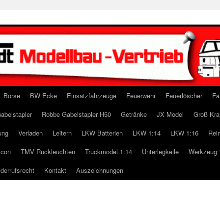
Börse
BW Ecke
Einsatzfahrzeuge
Feuerwehr
Feuerlöscher
Fa
abelstapler
Robbe Gabelstapler H50
Getränke
JX Model
Groß Kra
ung
Verladen
Leitern
LKW Batterien
LKW 1:14
LKW 1:16
Rei
icon
TMV Rückleuchten
Truckmodel 1:14
Unterlegkeile
Werkzeug 
derrufsrecht
Kontakt
Auszeichnungen