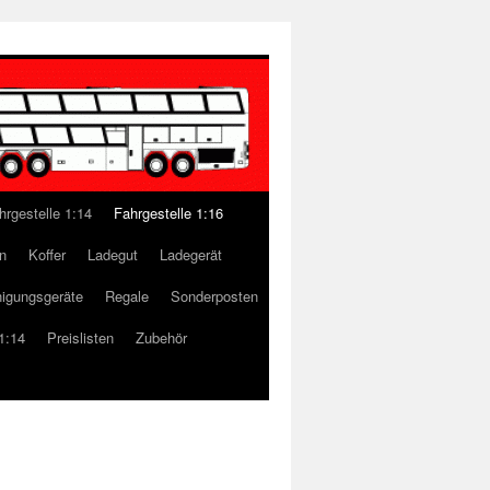
hrgestelle 1:14
Fahrgestelle 1:16
n
Koffer
Ladegut
Ladegerät
nigungsgeräte
Regale
Sonderposten
1:14
Preislisten
Zubehör