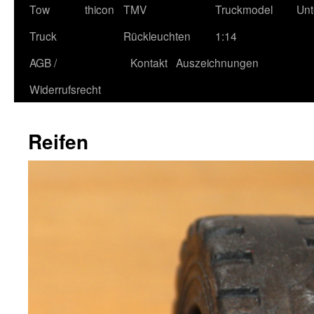
Tow
thicon
TMV
Truckmodel
Unt
Truck
Rückleuchten
1:14
AGB /
Kontakt
Auszeichnungen
Widerrufsrecht
Reifen