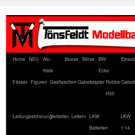
Zum
Inhalt
springen
Home
NEU
Alu-
Busse
Börse
BW
Einsat
Kiste
Ecke
Fässer
Figuren
Gasflaschen
Gabelstapler
Robbe Gabels
H50
Ladungssicherung
Verladen
Leitern
LKW
LKW
Batterien
1:14